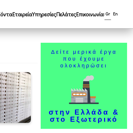
ϊόντα
Εταιρεία
Υπηρεσίες
Πελάτες
Επικοινωνία
Gr
En
|
Δείτε μερικά έργα
που έχουμε
ολοκληρώσει
στην Ελλάδα &
στο Εξωτερικό