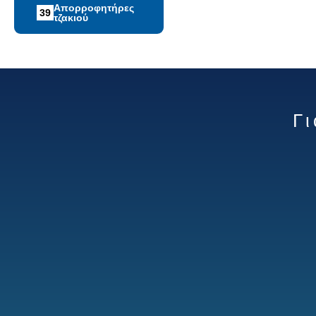
Απορροφητήρες
39
τζακιού
Γ