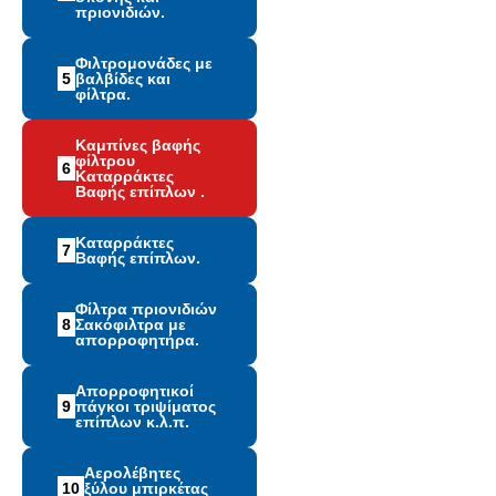
πριονιδιών.
Φιλτρομονάδες με
5
βαλβίδες και
φίλτρα.
Καμπίνες βαφής
φίλτρου
6
Καταρράκτες
Βαφής επίπλων .
Καταρράκτες
7
Βαφής επίπλων.
Φίλτρα πριονιδιών
8
Σακόφιλτρα με
απορροφητήρα.
Απορροφητικοί
9
πάγκοι τριψίματος
επίπλων κ.λ.π.
Αερολέβητες
10
ξύλου μπιρκέτας