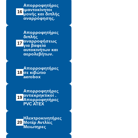
Απορροφητήρες
ιμαντοκίνητοι
16
μονής και διπλής
αναρρόφησης.
Απορροφητήρες
διπλής
αναρροφήσεως
17
για βαφεία
αυτοκινήτων και
αερολεβήτων.
Απορροφητήρες
18
σε κιβώτιο
aerobox
Απορροφητήρες
αντιεκρηκτικοί .
19
Απορροφητήρες
PVC ATEX
Ηλεκτροκινητήρες
20
Μοτέρ Αντλίες
Μειωτηρες