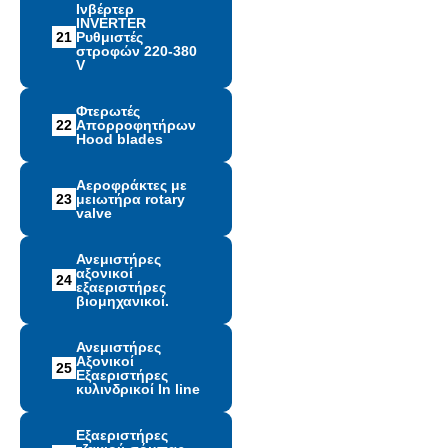
Ινβέρτερ
INVERTER
21
Ρυθμιστές
στροφών 220-380
V
Φτερωτές
22
Απορροφητήρων
Hood blades
Αεροφράκτες με
23
μειωτήρα rotary
valve
Ανεμιστήρες
αξονικοί
24
εξαεριστήρες
βιομηχανικοί.
Ανεμιστήρες
Αξονικοί
25
Εξαεριστήρες
κυλινδρικοί In line
Εξαεριστήρες