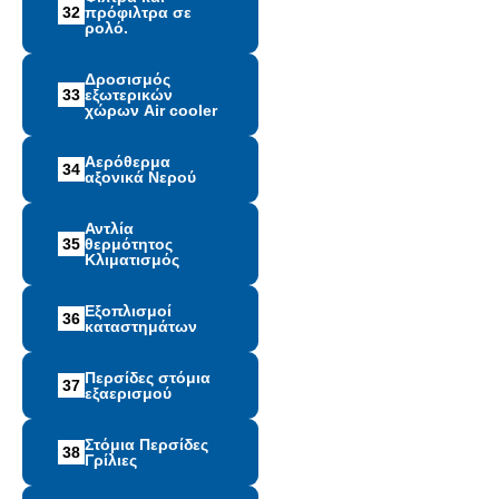
32
πρόφιλτρα σε
ρολό.
Δροσισμός
33
εξωτερικών
χώρων Air cooler
Αερόθερμα
34
αξονικά Νερού
Αντλία
35
θερμότητος
Κλιματισμός
Εξοπλισμοί
36
καταστημάτων
Περσίδες στόμια
37
εξαερισμού
Στόμια Περσίδες
38
Γρίλιες