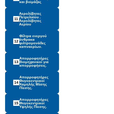
και βιομάζας
Αερολέβητες
Πετρελαίου .
11
Αερολέβητες
Αερίου
Φίλτρα ενεργού
άνθρακα
12
φιλτρομονάδες
καπναερίων.
Απορροφητήρες
13
Βιομηχανικοί για
απορροφήσεις.
Απορροφητήρες
Φυγοκεντρικοί
14
Χαμηλής Μέσης
Πίεσης.
Απορροφητήρες
15
Φυγοκεντρικοί
Υψηλής Πίεσης.