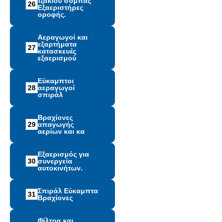
τζακιού σόμπας
26
Εξαεριστήρες
οροφής.
Αεραγωγοί και
εξαρτήματα
27
κατασκευές
εξαερισμού
Εύκαμπτοι
28
αεραγωγοί
σπιράλ
Βραχίονες
29
απαγωγής
αερίων και κα
Εξαερισμός για
30
συνεργεία
αυτοκινήτων.
Σπιράλ Εύκαμπτα
31
Βραχίονες
Φίλτρα και