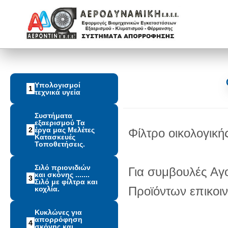
Υπολογισμοί
1
τεχνικά υγεία
Συστήματα
εξαερισμού Τα
2
έργα μας Μελέτες
Φίλτρο οικολογική
Κατασκευές
Τοποθετήσεις.
Σιλό πριονιδιών
Για συμβουλές Αγ
και σκόνης .......
3
Σιλό με φίλτρα και
Προϊόντων επικοι
κοχλία.
Κυκλώνες για
απορρόφηση
4
σκόνης και