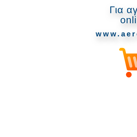
Για α
onl
www.aer