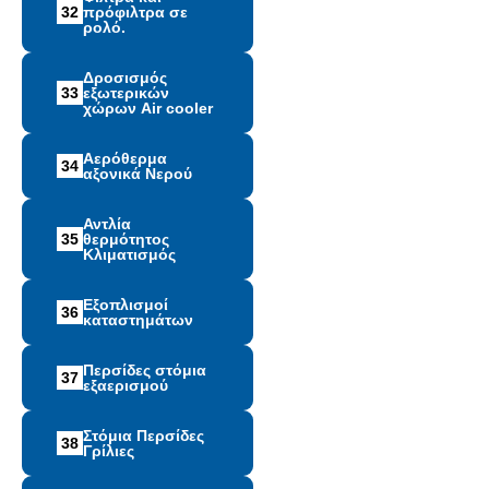
32
πρόφιλτρα σε
ρολό.
Δροσισμός
33
εξωτερικών
χώρων Air cooler
Αερόθερμα
34
αξονικά Νερού
Αντλία
35
θερμότητος
Κλιματισμός
Εξοπλισμοί
36
καταστημάτων
Περσίδες στόμια
37
εξαερισμού
Στόμια Περσίδες
38
Γρίλιες