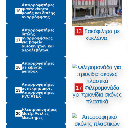
Απορροφητήρες
ιμαντοκίνητοι
16
μονής και διπλής
αναρρόφησης.
Απορροφητήρες
13
Σακόφιλτρα με
διπλής
κυκλώνα.
αναρροφήσεως
17
για βαφεία
αυτοκινήτων και
αερολεβήτων.
Απορροφητήρες
18
σε κιβώτιο
aerobox
Απορροφητήρες
17
Φιλτρομονάδα
αντιεκρηκτικοί .
19
Απορροφητήρες
για πριονίδια σκόνες
PVC ATEX
πλαστικά
Ηλεκτροκινητήρες
20
Μοτέρ Αντλίες
Μειωτηρες