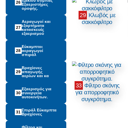
τζακιού σόμπας
26
Εξαεριστήρες
οροφής.
29
Κλωβός με
σακκόφιλτρο
Αεραγωγοί και
εξαρτήματα
27
κατασκευές
εξαερισμού
Εύκαμπτοι
28
αεραγωγοί
σπιράλ
Βραχίονες
29
απαγωγής
αερίων και κα
33
Φίλτρο σκόνης
Εξαερισμός για
για απορροφητικό
30
συνεργεία
αυτοκινήτων.
συγκρότημα.
Σπιράλ Εύκαμπτα
31
Βραχίονες
Φίλτρα και