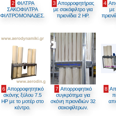
2
ΦΙΛΤΡΑ
3
Απορροφητήρας
4
Απο
ΣΑΚΟΦΙΛΤΡΑ
με σακόφιλτρο για
με 
ΦΙΛΤΡΟΜΟΝΑΔΕΣ.
πριονίδια 2 ΗΡ.
πριονί
6
Απορροφητητικό
7
Απορροφητικό
8
Απ
σκόνης ξύλου 7.5
συγκρότημα για
π
HP με το μοτέρ στο
σκόνη πριονιδιών 32
απ
κέντρο.
σακοφίλτρων.