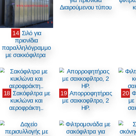
για πριονίδια
φίλτρω
Διαιρούμενου τύπου
κ
14
Σιλό για
πριονίδια
παραλληλόγραμμο
με σακκόφιλτρα
18
Σακόφιλτρα με
19
Απορροφητήρας
20
Φ
κυκλώνα και
με σακκοφίλτρο, 2
με 
αεροφράκτη..
ΗΡ.
σα