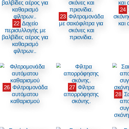
24
23
Φιλτρομονάδα
σκόνη
22
Δοχείο
με σακόφιλτρα για
και
περισυλλογής με
σκόνες και
βαλβίδες αέρος για
πριονίδια.
καθαρισμό
φίλτρων..
26
Φιλτρομονάδα
27
Φίλτρα
αυτόματου
απορρόφησης
28
Σα
καθαρισμού
σκόνης.
απο
συγ
σκόνη