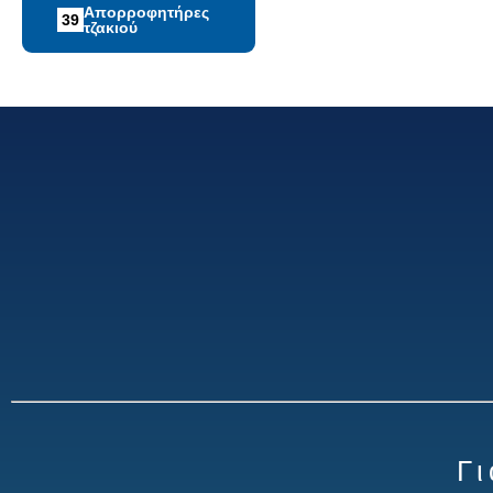
Απορροφητήρες
39
τζακιού
Γ