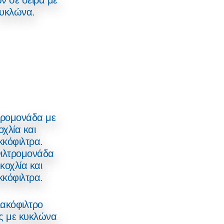
ν σε σειρά με
υκλώνα.
ιλτρομονάδα
κοχλία και
κκόφιλτρα.