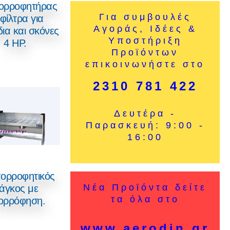
ρροφητήρας
Για συμβουλές
φίλτρα για
Αγοράς, Ιδέες &
δια και σκόνες
Υποστήριξη
4 ΗΡ.
Προϊόντων
επικοινωνήστε στο
2310 781 422
Δευτέρα -
Παρασκευή: 9:00 -
16:00
ορροφητικός
Νέα Προϊόντα δείτε
άγκος με
τα όλα στο
ορρόφηση.
www.aerodin.gr