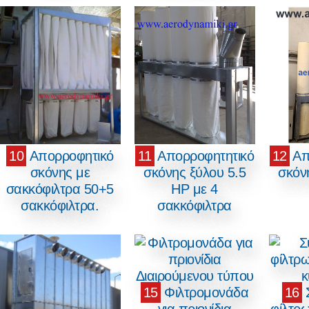
10
Απορροφητικό
11
Απορροφητητικό
12
Απ
σκόνης με
σκόνης ξύλου 5.5
σκόν
σακκόφιλτρα 50+5
HP με 4
σακκόφιλτρα.
σακκόφιλτρα
15
Φιλτρομονάδα
16