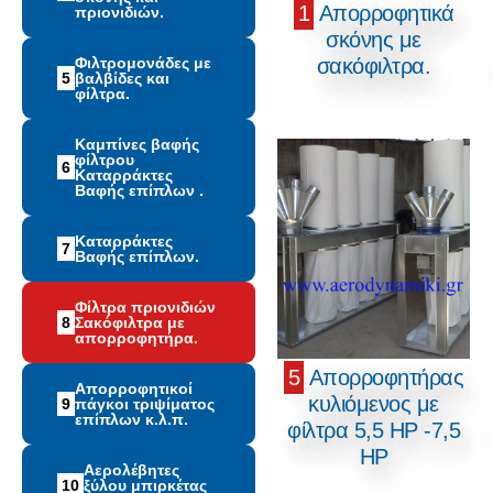
1
Απορροφητικά
πριονιδιών.
σκόνης με
Φιλτρομονάδες με
σακόφιλτρα.
5
βαλβίδες και
φίλτρα.
Καμπίνες βαφής
φίλτρου
6
Καταρράκτες
Βαφής επίπλων .
Καταρράκτες
7
Βαφής επίπλων.
Φίλτρα πριονιδιών
8
Σακόφιλτρα με
απορροφητήρα.
5
Απορροφητήρας
Απορροφητικοί
κυλιόμενος με
9
πάγκοι τριψίματος
επίπλων κ.λ.π.
φίλτρα 5,5 ΗΡ -7,5
ΗΡ
Αερολέβητες
10
ξύλου μπιρκέτας