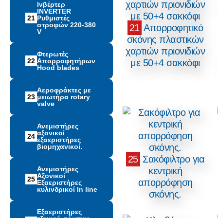
Ινβέρτερ
INVERTER
21
Ρυθμιστές
στροφών 220-380
21
Απορροφητικό
V
σκόνης πλαστικών
χαρτιών πριονιδιών
Φτερωτές
22
Απορροφητήρων
με 50+4 σακκόφι
Hood blades
Αεροφράκτες με
23
μειωτήρα rotary
valve
Ανεμιστήρες
αξονικοί
24
εξαεριστήρες
βιομηχανικοί.
25
Σακόφιλτρο για
Ανεμιστήρες
κεντρική
Αξονικοί
25
απορρόφηση
Εξαεριστήρες
κυλινδρικοί In line
σκόνης.
Εξαεριστήρες