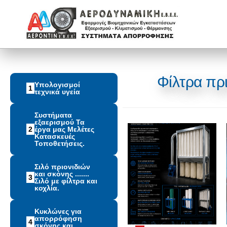
Φίλτρα πρ
Υπολογισμοί
1
τεχνικά υγεία
Συστήματα
εξαερισμού Τα
2
έργα μας Μελέτες
Κατασκευές
Τοποθετήσεις.
Σιλό πριονιδιών
και σκόνης .......
3
Σιλό με φίλτρα και
κοχλία.
Κυκλώνες για
απορρόφηση
4
σκόνης και