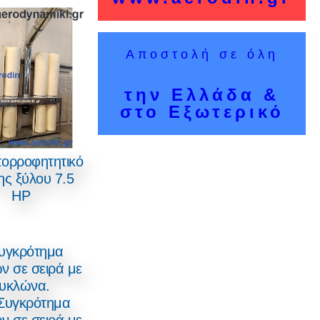
Αποστολή σε όλη
την Ελλάδα &
στο Εξωτερικό
ορροφητητικό
ης ξύλου 7.5
HP
Συγκρότημα