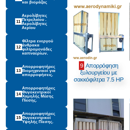
και βιομάζας
Αερολέβητες
Πετρελαίου .
11
Αερολέβητες
Αερίου
Φίλτρα ενεργού
άνθρακα
12
φιλτρομονάδες
καπναερίων.
9
Απορρόφηση
Απορροφητήρες
13
Βιομηχανικοί για
ξυλουργείου με
απορροφήσεις.
σακκόφιλτρα 7.5 HP
Απορροφητήρες
Φυγοκεντρικοί
14
Χαμηλής Μέσης
Πίεσης.
Απορροφητήρες
15
Φυγοκεντρικοί
Υψηλής Πίεσης.