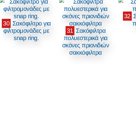
32
Σ
30
Σακόφιλτρο για
π
φιλτρομονάδες με
31
Σακόφιλτρα
snap ring.
πολυεστερικά για
σκόνες πριονιδιών
σακκόφιλτρα