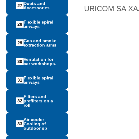
Ducts and
27
URICOM SA Χ
Accessories
Flexible spiral
28
airways
Gas and smoke
29
extraction arms
Ventilation for
30
car workshops.
Flexible spiral
31
airways
Filters and
32
prefilters on a
roll
Air cooler
33
Cooling of
outdoor sp