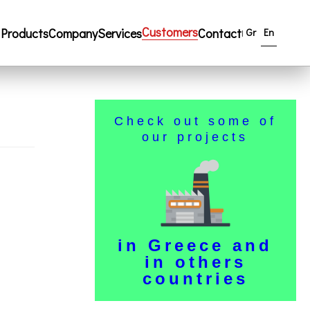
Customers
Products
Company
Services
Contact
Gr
En
|
Check out some of
our projects
Σ
in Greece and
in others
countries