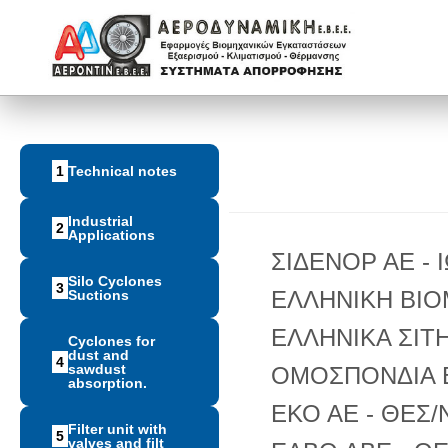
1
Technical notes
Industrial
2
Applications
ΣΙΔΕΝΟΡ ΑΕ -
Silo Cyclones
3
ΕΛΛΗΝΙΚΗ ΒΙΟ
Suctions
ΕΛΛΗΝΙΚΑ ΣΙΤΗ
Cyclones for
dust and
4
sawdust
ΟΜΟΣΠΟΝΔΙΑ Ε
absorption.
ΕΚΟ ΑΕ - ΘΕΣ/
Filter unit with
5
valves and filt