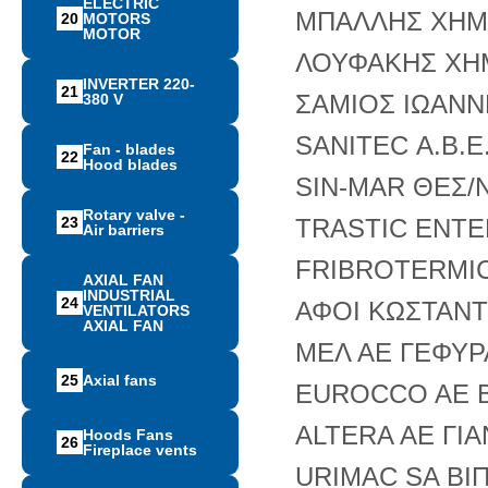
ELECTRIC
ΜΠΑΛΛΗΣ ΧΗΜ
20
MOTORS
MOTOR
ΛΟΥΦΑΚΗΣ ΧΗ
INVERTER 220-
21
ΣΑΜΙΟΣ ΙΩΑΝΝ
380 V
SANITEC Α.Β.Ε.
Fan - blades
22
Hood blades
SIN-MAR ΘΕΣ/
Rotary valve -
23
TRASTIC ENTE
Air barriers
FRIBROTERMIC
AXIAL FAN
INDUSTRIAL
24
ΑΦΟΙ ΚΩΣΤΑΝΤ
VENTILATORS
AXIAL FAN
ΜΕΛ ΑΕ ΓΕΦΥΡ
25
Αxial fans
EUROCCO AE 
ALTERA AE ΓΙΑ
Hoods Fans
26
Fireplace vents
URIMAC SA ΒΙΠ