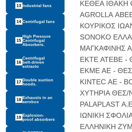
ΚΕΘΕΑ ΙΘΑΚΗ 
13
Ιndustrial fans
AGROLLA ΑΒΕΕ 
14
Centrifugal fans
ΚΟΥΡΙΚΟΣ ΙΩΑ
SONOKO ΕΛΛΑΣ
High Pressure
15
Centrifugal
Absorbers.
ΜΑΓΚΑΦΙΝΗΣ Α
ΕΚΤΕ ΑΤΕΒΕ - 
Centrifugal
16
belt-driven
extracto
ΕΚΜΕ ΑΕ - ΘΕΣ
Double suction
KINTEC ΑΕ - 
17
hoods.
ΧΥΤΗΡΙΑ ΘΕΣ/Ν
Exhausts in an
18
aerobox
PALAPLAST A.E
ΙΩΝΙΚΗ ΣΦΟΛΙΑ
Explosion-
19
proof absorbers
ΕΛΛΗΝΙΚΗ ΖΥΜ