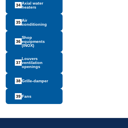
Axial water
34
heaters
Air
35
conditioning
Shop
36
equipments
(INOX)
Louvers
37
ventilation
openings
38
Grille-damper
39
Fans