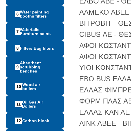
ΕΛΒΟ ΑΒΕ - ΘΕ
ΑΛΜΕΚΟ ΑΒΕΕ 
Water painting
6
booths filters
ΒΙΤΡΟΒΙΤ - ΘΕ
Waterfalls
7
CIBUS ΑΕ - ΘΕ
Furniture paint.
ΑΦΟΙ ΚΩΣΤΑΝΤ
8
Filters Bag filters
ΑΦΟΙ ΚΩΣΤΑΝΤ
Absorbent
ΥΙΟΙ ΚΩΝΣΤΑΝ
9
scrubbing
benches
EBO BUS ΕΛΛΑΣ
Wood air
10
ΕΛΛΑΣ ΦΙΜΠΡ
boilers
ΦΟΡΜ ΠΛΑΣ ΑΒ
Oil Gas Air
11
Boilers
ΕΛΛΑΣ ΚΑΝ ΑΕ 
12
Carbon block
ΛΙΝΚ ΑΒΕΕ - Β