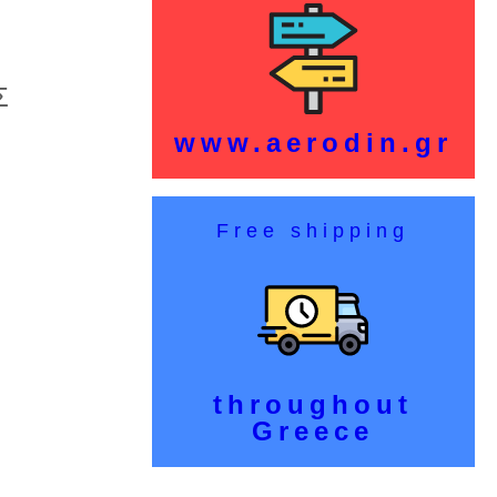
Σ
www.aerodin.gr
Free shipping
throughout
Greece